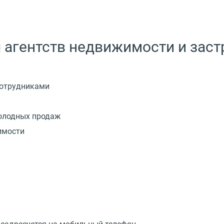
 агентств недвижимости и зас
сотрудниками
холодных продаж
имости
и