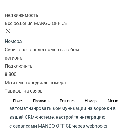
Колл-центр
Создать вебхук
Недвижимость
Все решения MANGO OFFICE
Сервисы MANGO OFFICE легко и просто
интегрировать с самыми популярными CRM-
Номера
системами и другими офисными приложениями:
Свой телефонный номер в любом
300+ готовых интеграций доступны
регионе
для подключения, в них реализованы самые
Подключить
востребованные клиентами сценарии.
8-800
Посмотреть список готовых интеграций
Местные городские номера
Если готовой интеграции с экосистемой
Тарифы на связь
MANGO OFFICE в списке нет или вам требуется
Поиск
Продукты
Решения
Номера
Меню
автоматизировать коммуникации из воронки в
вашей CRM-системе, настройте интеграцию
с сервисами MANGO OFFICE через webhooks